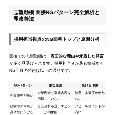
志望動機 面接NGパターン完全解析と
即改善法
採用担当視点のNG回答トップと原因分析
面接での志望動機は、
表面的な理由や矛盾した発言
が多く見受けられます。採用担当者が最も警戒する
NG回答の特徴は以下の通りです。
NGパターン
主な原因
受ける印象
企業理念や事業内容を
熱意・本気度が伝わ
企業研究が浅い
把握していない
らない
経験やスキルが
自己分析不足、エピソ
アピールポイントが
具体性に欠ける
ードが抽象的
弱い