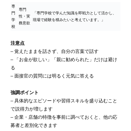
専
専門
門
「専門学校で学んだ知識を即戦力として活かし、
性・実
学
現場で経験を積みたいと考えています。」
務意欲
校
注意点
– 覚えたままを話さず、自分の言葉で話す
– 「お金が欲しい」「親に勧められた」だけは避け
る
– 面接官の質問には明るく元気に答える
強調ポイント
– 具体的なエピソードや習得スキルを盛り込むこと
で説得力が増します
– 企業・店舗の特徴を事前に調べておくと、他の応
募者と差別化できます