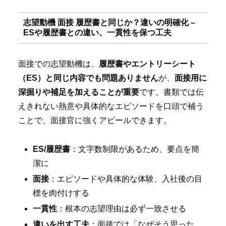
志望動機 面接 履歴書と同じか？違いの明確化 –
ESや履歴書との違い、一貫性を保つ工夫
面接での志望動機は、
履歴書やエントリーシート
（ES）と同じ内容でも問題ありません
が、
面接用に
深掘りや補足を加えることが重要
です。書類では伝
えきれない熱意や具体的なエピソードを口頭で補う
ことで、面接官に強くアピールできます。
ES/履歴書
：文字数制限があるため、要点を簡
潔に
面接
：エピソードや具体的な体験、入社後の目
標を肉付けする
一貫性
：根本の志望理由は必ず一致させる
違いを出す工夫
：面接では「なぜそう思った