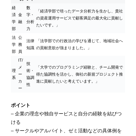
経
数
「経済学部で培ったデータ分析力を生かし、貴社
済
金
字・
の資産運用サービスで顧客満足の最大化に貢献し
学
融
分析
たいです。」
部
力
法
公
法律
「法学部での行政法の学びを通じて、地域社会へ
学
務
知識
の貢献意欲が強まりました。」
部
員
IT/
技
メ
「大学でのプログラミング経験と、チーム開発で
理
術・
ー
得た協調性を活かし、御社の新規プロジェクト推
系
協調
カ
進に貢献したいと考えています。」
性
ー
ポイント
– 企業の理念や独自サービスと自分の経験を結びつ
ける
– サークルやアルバイト、ゼミ活動などの具体例を