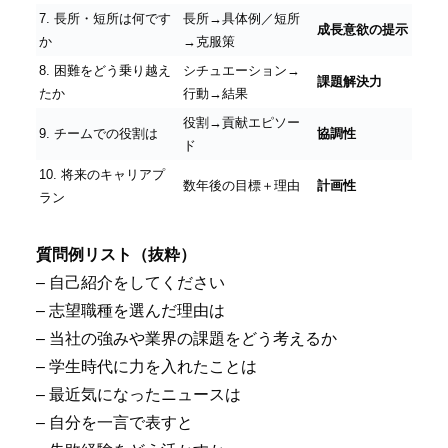
7. 長所・短所は何です
長所→具体例／短所
成長意欲の提示
か
→克服策
8. 困難をどう乗り越え
シチュエーション→
課題解決力
たか
行動→結果
役割→貢献エピソー
9. チームでの役割は
協調性
ド
10. 将来のキャリアプ
数年後の目標＋理由
計画性
ラン
質問例リスト（抜粋）
– 自己紹介をしてください
– 志望職種を選んだ理由は
– 当社の強みや業界の課題をどう考えるか
– 学生時代に力を入れたことは
– 最近気になったニュースは
– 自分を一言で表すと