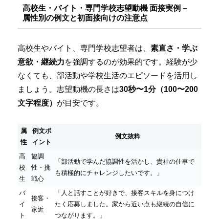
高校生・バイト・専門学校志望動機 面接実例 –
属性別の例文と初面接向けの注意点
高校生やバイト、専門学校志望者は、
素直さ・学ぶ
意欲・継続力
を強調するのが効果的です。経験が少
なくても、部活動や学校生活のエピソードを活用し
ましょう。志望動機の長さは
30秒〜1分（100〜200
文字程度）
が目安です。
属
例文ポ
例文抜粋
性
イント
高
協調
「部活動で学んだ協調性を活かし、貴社の仕事で
校
性・挑
も積極的にチャレンジしたいです。」
生
戦心
バ
「人と話すことが好きで、接客スキルを身につけ
接客・
イ
たく応募しました。家から近い点も継続の自信に
家近
ト
つながります。」