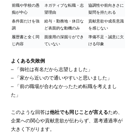
前職や学校の愚
ネガティブな転職・志
協調性や前向きさに
痴が中心
望理由
疑問を持たれる
条件面だけを強
給与・勤務地・休日な
貢献意欲や成長意識
調
ど表面的な動機のみ
を感じない
履歴書と全く同
面接用の深掘りができ
準備不足・誠意に欠
じ内容
ていない
ける印象
よくある失敗例
– 「御社は有名だから志望しました」
– 「家から近いので通いやすいと思いました」
– 「前の職場が合わなかったため転職を考えまし
た」
このような回答は
他社でも同じことが言える
ため、
企業への関心や貢献意欲が伝わらず、選考通過率が
大きく下がります。