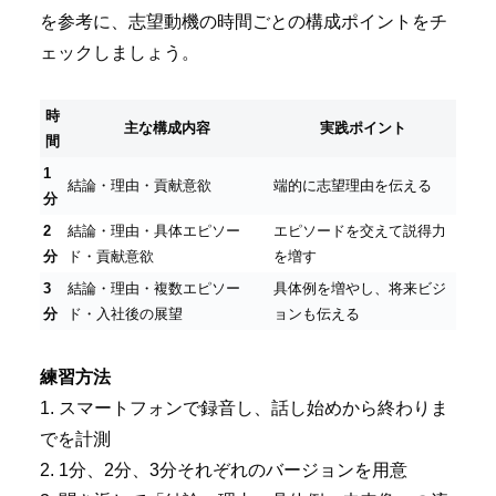
を参考に、志望動機の時間ごとの構成ポイントをチ
ェックしましょう。
時
主な構成内容
実践ポイント
間
1
結論・理由・貢献意欲
端的に志望理由を伝える
分
2
結論・理由・具体エピソー
エピソードを交えて説得力
分
ド・貢献意欲
を増す
3
結論・理由・複数エピソー
具体例を増やし、将来ビジ
分
ド・入社後の展望
ョンも伝える
練習方法
1. スマートフォンで録音し、話し始めから終わりま
でを計測
2. 1分、2分、3分それぞれのバージョンを用意