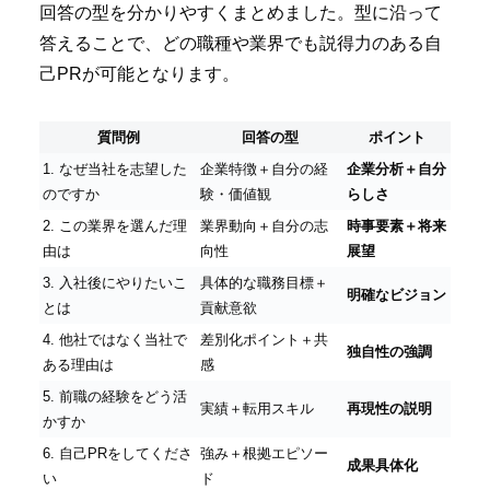
回答の型を分かりやすくまとめました。型に沿って
答えることで、どの職種や業界でも説得力のある自
己PRが可能となります。
質問例
回答の型
ポイント
1. なぜ当社を志望した
企業特徴＋自分の経
企業分析＋自分
のですか
験・価値観
らしさ
2. この業界を選んだ理
業界動向＋自分の志
時事要素＋将来
由は
向性
展望
3. 入社後にやりたいこ
具体的な職務目標＋
明確なビジョン
とは
貢献意欲
4. 他社ではなく当社で
差別化ポイント＋共
独自性の強調
ある理由は
感
5. 前職の経験をどう活
実績＋転用スキル
再現性の説明
かすか
6. 自己PRをしてくださ
強み＋根拠エピソー
成果具体化
い
ド