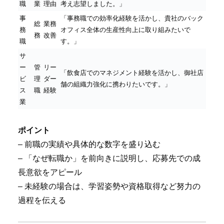
職
業
理由
考え志望しました。」
事
「事務職での効率化経験を活かし、貴社のバック
総
業務
務
オフィス全体の生産性向上に取り組みたいで
務
改善
職
す。」
サ
ー
管
リー
「飲食店でのマネジメント経験を活かし、御社店
ビ
理
ダー
舗の組織力強化に携わりたいです。」
ス
職
経験
業
ポイント
– 前職の実績や具体的な数字を盛り込む
– 「なぜ転職か」を前向きに説明し、応募先での成
長意欲をアピール
– 未経験の場合は、学習姿勢や資格取得など努力の
過程を伝える