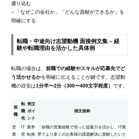
盛り込む
– 「なぜこの会社か」「どんな貢献ができるか」を
明確にする
転職・中途向け志望動機 面接例文集 – 経
験や転職理由を活かした具体例
転職の場合は、
前職での経験やスキルが応募先でど
う活かせるか
を明確に伝えることが鍵です。志望動
機の目安は
1分半〜2分（300〜400文字程度）
です。
転
例文
前
職
ポイ
例文抜粋
職
先
ント
営
IT
業界
「前職の営業経験で培った提案力を活かし、IT業
業
営
転換
界でより多くのお客様の課題解決に貢献したいと