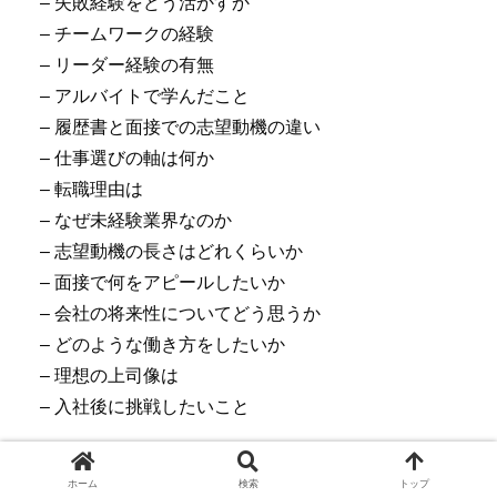
– 失敗経験をどう活かすか
– チームワークの経験
– リーダー経験の有無
– アルバイトで学んだこと
– 履歴書と面接での志望動機の違い
– 仕事選びの軸は何か
– 転職理由は
– なぜ未経験業界なのか
– 志望動機の長さはどれくらいか
– 面接で何をアピールしたいか
– 会社の将来性についてどう思うか
– どのような働き方をしたいか
– 理想の上司像は
– 入社後に挑戦したいこと
型の活用ポイント
ホーム
検索
トップ