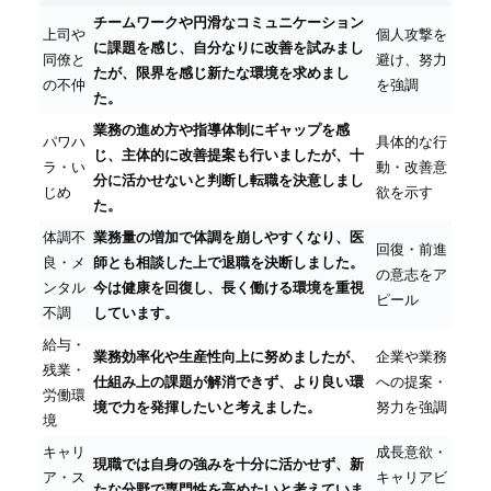
チームワークや円滑なコミュニケーション
上司や
個人攻撃を
に課題を感じ、自分なりに改善を試みまし
同僚と
避け、努力
たが、限界を感じ新たな環境を求めまし
の不仲
を強調
た。
業務の進め方や指導体制にギャップを感
パワハ
具体的な行
じ、主体的に改善提案も行いましたが、十
ラ・い
動・改善意
分に活かせないと判断し転職を決意しまし
じめ
欲を示す
た。
体調不
業務量の増加で体調を崩しやすくなり、医
回復・前進
良・メ
師とも相談した上で退職を決断しました。
の意志をア
ンタル
今は健康を回復し、長く働ける環境を重視
ピール
不調
しています。
給与・
業務効率化や生産性向上に努めましたが、
企業や業務
残業・
仕組み上の課題が解消できず、より良い環
への提案・
労働環
境で力を発揮したいと考えました。
努力を強調
境
キャリ
成長意欲・
現職では自身の強みを十分に活かせず、新
ア・ス
キャリアビ
たな分野で専門性を高めたいと考えていま