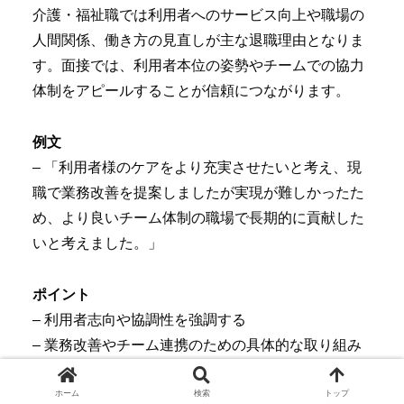
介護・福祉職では利用者へのサービス向上や職場の
人間関係、働き方の見直しが主な退職理由となりま
す。面接では、利用者本位の姿勢やチームでの協力
体制をアピールすることが信頼につながります。
例文
– 「利用者様のケアをより充実させたいと考え、現
職で業務改善を提案しましたが実現が難しかったた
め、より良いチーム体制の職場で長期的に貢献した
いと考えました。」
ポイント
– 利用者志向や協調性を強調する
– 業務改善やチーム連携のための具体的な取り組み
を述べる
– 長期的なキャリア形成意欲を伝える
ホーム
検索
トップ