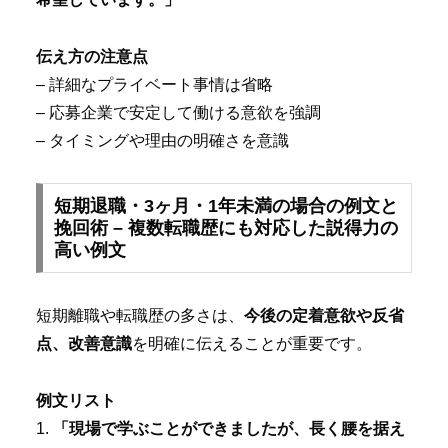
伝え方の注意点
– 詳細なプライベート事情は省略
– 応募企業で安定して働ける意欲を強調
– タイミングや理由の明確さを意識
短期退職・3ヶ月・1年未満の場合の例文と
挽回術 – 複数転職歴にも対応した説得力の
高い例文
短期離職や転職歴の多さは、
今後の定着意欲や反省
点、改善意識
を明確に伝えることが重要です。
例文リスト
1.
「現場で学ぶことができましたが、長く腰を据え