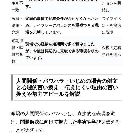
キル不
ジョンを明
す。
一致
確に
家庭・
家庭の事情で勤務条件が合わなくなったた
ライフイベ
結婚・
め、ライフワークバランスを重視できる職
ントを簡潔
介護
場を志望しています。
に説明
短期退
現場での経験を短期間で多く積みました
職・転
今後の定着
が、今後は長期的に貢献できる環境を求め
職歴多
意欲を明示
ています。
数
人間関係・パワハラ・いじめの場合の例文
と心理的言い換え – 伝えにくい理由の言い
換えや努力アピールを解説
職場の人間関係やパワハラは、直接的な表現を避
け、
問題解決に向けて努力した事実や学び
を伝える
ことが大切です。