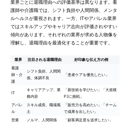
業界ごとに退職理由への評価基準は異なります。看
護師や介護職では、シフト負担や人間関係、メンタ
ルヘルスが重視されます。一方、ITやアパレル業界
ではスキルアップやキャリア志向が評価されやすい
傾向があります。それぞれの業界が求める人物像を
理解し、退職理由を最適化することが重要です。
業界
注目される退職理由
好印象な伝え方の例
看護
シフト負担、人間関
師・介
「患者ケアを優先したい」
係、体調不良
護
キャリアアップ、業
「新技術を学びたい」「大規模
IT
務内容
PJに挑戦」
アパレ
スキル成長、職場風
「販売力を高めたい」「チーム
ル
土
で成果を出したい」
営業
ノルマ、人間関係
「顧客満足度を追求したい」