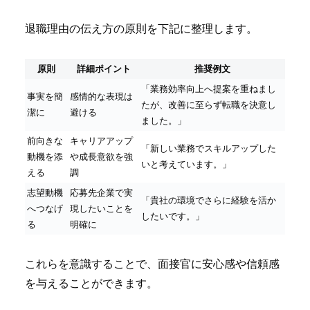
退職理由の伝え方の原則を下記に整理します。
原則
詳細ポイント
推奨例文
「業務効率向上へ提案を重ねまし
事実を簡
感情的な表現は
たが、改善に至らず転職を決意し
潔に
避ける
ました。」
前向きな
キャリアアップ
「新しい業務でスキルアップした
動機を添
や成長意欲を強
いと考えています。」
える
調
志望動機
応募先企業で実
「貴社の環境でさらに経験を活か
へつなげ
現したいことを
したいです。」
る
明確に
これらを意識することで、面接官に安心感や信頼感
を与えることができます。