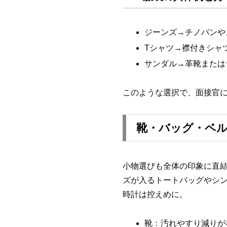
ジーンズ→チノパンや
Tシャツ→襟付きシャ
サンダル→革靴または
このような選択で、面接官
靴・バッグ・ベ
小物選びも全体の印象に直結
ズが入るトートバッグやシ
時計は控えめに。
靴：汚れやすり減りが