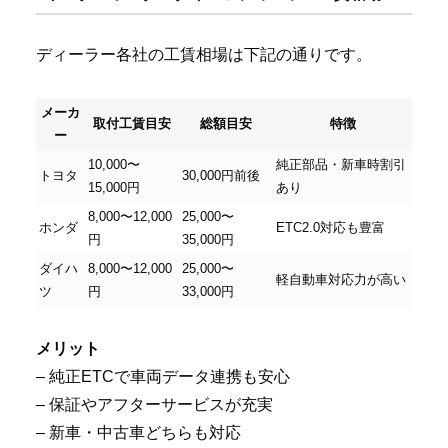
ディーラー各社の工賃相場は下記の通りです。
メーカ
取付工賃目安
総額目安
特徴
ー
10,000〜
純正部品・新車時割引
トヨタ
30,000円前後
15,000円
あり
8,000〜12,000
25,000〜
ホンダ
ETC2.0対応も豊富
円
35,000円
ダイハ
8,000〜12,000
25,000〜
軽自動車対応力が高い
ツ
円
33,000円
メリット
– 純正ETCで車両データ連携も安心
– 保証やアフターサービスが充実
– 新車・中古車どちらも対応