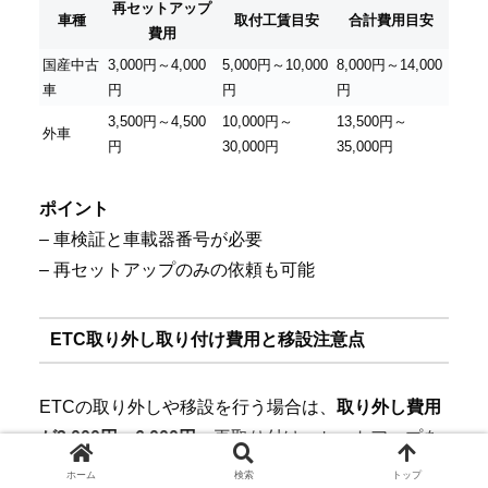
再セットアップ
車種
取付工賃目安
合計費用目安
費用
国産中古
3,000円～4,000
5,000円～10,000
8,000円～14,000
車
円
円
円
3,500円～4,500
10,000円～
13,500円～
外車
円
30,000円
35,000円
ポイント
– 車検証と車載器番号が必要
– 再セットアップのみの依頼も可能
ETC取り外し取り付け費用と移設注意点
ETCの取り外しや移設を行う場合は、
取り外し費用
が3,000円～6,000円
、再取り付け・セットアップを
含めると
総額で10,000円～20,000円
が一般的です。
ホーム
検索
トップ