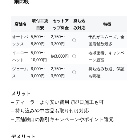
細比較
取付工賃
セットア
持ち込
店舗名
特徴
目安
ップ料金
み対応
オートバ
5,500〜
2,750〜
予約がスムーズ、全
〇
ックス
8,800円
3,300円
国店舗数最多
イエロー
5,000〜
地域密着、キャンペ
約3,000円
〇
ハット
10,000円
ーン豊富
ジェーム
6,000〜
2,750〜
持ち込み歓迎、保証
〇
ス
9,000円
3,500円
も明確
メリット
– ディーラーより安い費用で即日施工も可
– 持ち込みや中古品も取り付け対応
– 店舗独自の割引キャンペーンやポイント還元
デメリット