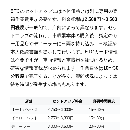
ETCのセットアップには本体価格とは別に専用の登
録作業費用が必要です。料金相場は
2,500円〜3,500
円程度
が一般的で、店舗によって異なります。セッ
トアップの流れは、車載器本体の購入後、指定のカ
ー用品店やディーラーに車両を持ち込み、車検証や
本人確認書類を提示して行います。ETCカード情報
は不要ですが、車両情報と車載器を紐づけるため、
確実な情報登録が求められます。作業自体は
10〜30
分程度
で完了することが多く、混雑状況によっては
待ち時間が発生する場合もあります。
店舗
セットアップ料金
所要時間目安
オートバックス
2,750〜3,300円
15〜30分
イエローハット
2,750〜3,300円
15〜30分
ディーラー
3,000〜3,500円
20〜30分