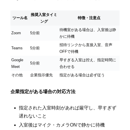
推奨入室タイミ
ツール名
特徴・注意点
ング
待機室がある場合は、入室後は静
Zoom
5分前
かに待機
招待リンクから直接入室、音声
Teams
5分前
OFFで待機
Google
早すぎる入室は控え、指定時間に
5分前
Meet
合わせる
その他
企業指示優先
指定がある場合は必ず従う
企業指定がある場合の対応方法
指定された入室時刻があれば厳守し、早すぎず
遅れないこと
入室後はマイク・カメラONで静かに待機