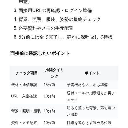
用意）
面接用URLの再確認・ログイン準備
背景、照明、服装、姿勢の最終チェック
必要資料やメモの手元配置
5分前には全て完了し、静かに深呼吸して待機
面接前に確認したいポイント
推奨タイミ
チェック項目
ポイント
ング
機材・通信確認
15分前
予備機材やスマホも準備
送付メールの指示通りか再チ
URL・入室確認
10分前
ェック
明るく整った背景、落ち着い
背景・照明・服装
10分前
た服装
資料・メモ配置
10分前
目線を逸らさず読める位置