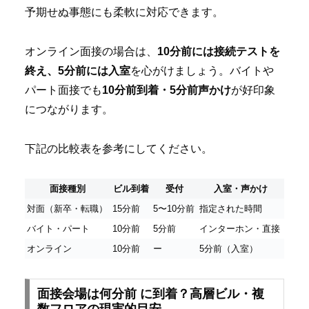
予期せぬ事態にも柔軟に対応できます。
オンライン面接の場合は、
10分前には接続テストを
終え、5分前には入室
を心がけましょう。バイトや
パート面接でも
10分前到着・5分前声かけ
が好印象
につながります。
下記の比較表を参考にしてください。
面接種別
ビル到着
受付
入室・声かけ
対面（新卒・転職）
15分前
5〜10分前
指定された時間
バイト・パート
10分前
5分前
インターホン・直接
オンライン
10分前
ー
5分前（入室）
面接会場は何分前 に到着？高層ビル・複