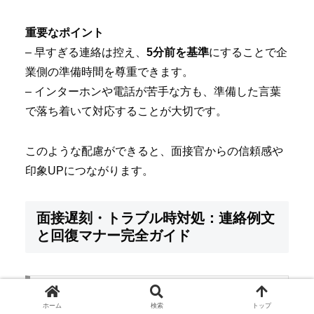
重要なポイント
– 早すぎる連絡は控え、
5分前を基準
にすることで企
業側の準備時間を尊重できます。
– インターホンや電話が苦手な方も、準備した言葉
で落ち着いて対応することが大切です。
このような配慮ができると、面接官からの信頼感や
印象UPにつながります。
面接遅刻・トラブル時対処：連絡例文
と回復マナー完全ガイド
面接時間になっても始まらないオンライ
ン・対面の待機対応
ホーム
検索
トップ