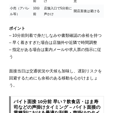
前
け
意
小売（アパレ
10分
店舗入口で5分前に
開店直後は避ける
ル等）
前
声かけ
ポイント
– 10分前到着で身だしなみや書類確認の余裕を持つ
– 早く着きすぎた場合は店舗外や近隣で時間調整
– 指定がある場合は案内メールや求人票の指示に従
う
面接当日は交通状況や天候も加味し、遅刻リスクを
回避するためにも余裕のある移動を心がけましょ
う。
バイト面接 10分前 早い？飲食店・はま寿
司などの声掛けタイミング – バイト面接の
業種別における最適な到着・声掛けのタイ