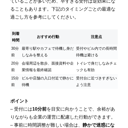
ていることが多いため、早すぎる受付は逆効果にな
ることもあります。下記のタイミングごとの最適な
過ごし方を参考にしてください。
到着
おすすめ行動
注意点
時間
30分
最寄り駅やカフェで待機し身だ
受付やビル内での長時間
前
しなみを整える
待機は避ける
20分
会場周辺を散歩、面接資料や企
トイレで身だしなみチェ
前
業情報を最終確認
ックも有効
15分
ビルや店舗の入口付近で静かに
受付台に近づきすぎない
前
待機
よう注意
ポイント
– 受付には
10分前
を目安に向かうことで、余裕があ
りながらも企業の運営に配慮した行動ができます。
– 事前に時間調整が難しい場合は、
静かで迷惑にな