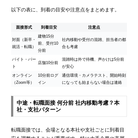
以下の表に、到着の目安や注意点をまとめます。
面接形式
到着目安
注意点
建物15分
対面（新卒・
社内移動や受付の混雑、担当者の都
前、受付10
就活・転職）
合も考慮
分前
バイト・パー
混雑時は外で待機、声かけは5分前
店舗10分前
ト
が安心
オンライン
10分前ログ
通信環境・カメラテスト、開始時刻
（Zoom等）
イン
になっても始まらない場合は連絡
中途・転職面接 何分前 社内移動考慮？本
社・支社パターン
転職面接では、会場となる本社や支社ごとに到着目