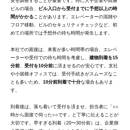
安を調整することが重要です。特に大手企業や高層
ビルの場合、
ビル入口から受付までに予想以上の時
間がかかる
ことがあります。エレベーターの混雑や
フロア移動、ビルのセキュリティチェックなど、初
めての場所では予想外の待ち時間が発生します。
本社での面接は、来客が多い時間帯の場合、エレベ
ーターや受付での待ち時間を考慮し、
建物到着を15
分前
、
受付を10分前
に済ませるのが安心です。支社
や小規模オフィスでは、受付手続きがスムーズなこ
とも多いため、
10分前到着で十分
な場合もありま
す。
到着後は、落ち着いて受付を済ませ、担当者に「○○
時から面接で伺った○○です」と丁寧に伝えることが
大切です。早すぎる到着（20〜30分前）は、企業側