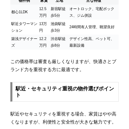
物件例
家賃
立地
主な特徴
12.5
新宿駅徒
オートロック、宅配ボック
都心1LDK
万円
歩5分
ス、ジム併設
駅近タワーマン
13万
池袋駅徒
24時間有人管理、眺望良好
ション
円
歩3分
築浅デザイナー
12.2
渋谷駅徒
デザイン性高、ペット可、
ズ
万円
歩8分
最新設備
この価格帯は審査も厳しくなりますが、快適さとブ
ランド力を重視する方に最適です。
駅近・セキュリティ重視の物件選びポイン
ト
駅近やセキュリティを重視する場合、家賃はやや高
くなりますが、利便性と安全性が大きな魅力です。