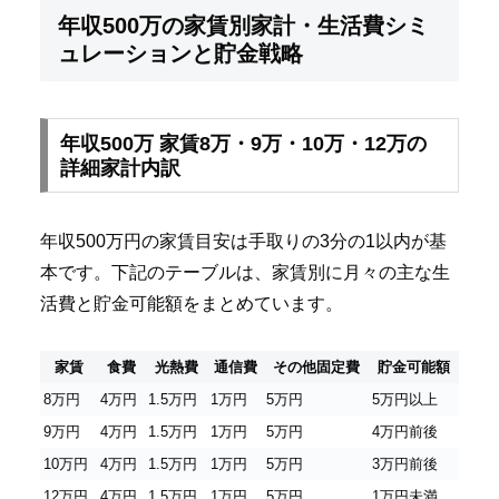
年収500万の家賃別家計・生活費シミ
ュレーションと貯金戦略
年収500万 家賃8万・9万・10万・12万の
詳細家計内訳
年収500万円の家賃目安は手取りの3分の1以内が基
本です。下記のテーブルは、家賃別に月々の主な生
活費と貯金可能額をまとめています。
家賃
食費
光熱費
通信費
その他固定費
貯金可能額
8万円
4万円
1.5万円
1万円
5万円
5万円以上
9万円
4万円
1.5万円
1万円
5万円
4万円前後
10万円
4万円
1.5万円
1万円
5万円
3万円前後
12万円
4万円
1.5万円
1万円
5万円
1万円未満