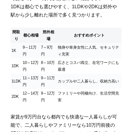
1DKは都心でも選びやすく、1LDKや2DKは郊外や
駅から少し離れた場所で多く見つかります。
間取
郊外相
都心相場
おすすめポイント
り
場
9～11万
7～9万
独身や単身女性に人気、セキュリテ
1K
円
円
ィ充実
10～12万
8～10万
広さとコスパ両立、在宅ワークにも
1DK
円
円
最適
11～13万
9～11万
1LDK
カップルや二人暮らし、収納力高い
円
円
12～14万
9～12万
ファミリーや同棲向け、生活空間充
2DK
円
円
実
家賃が9万円台なら都内でも快適な一人暮らしが可
能で、二人暮らしやファミリーなら10万円前後の