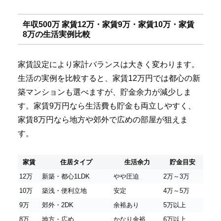
年収500万 家賃12万・家賃9万・家賃10万・家賃
8万の生活実例比較
家賃設定により家計バランスは大きく変わります。
生活の実例を比較すると、家賃12万円では都心の新
築マンションも選べますが、貯金余力が減少しま
す。家賃9万円なら生活費も貯金も両立しやすく、
家賃8万円なら地方や郊外で広めの部屋が狙えま
す。
家賃
住居タイプ
生活余力
貯金目安
12万
新築・都心1LDK
やや圧迫
2万～3万
10万
築浅・便利立地
安定
4万～5万
9万
郊外・2DK
余裕あり
5万以上
8万
地方・広め
かなり余裕
6万以上