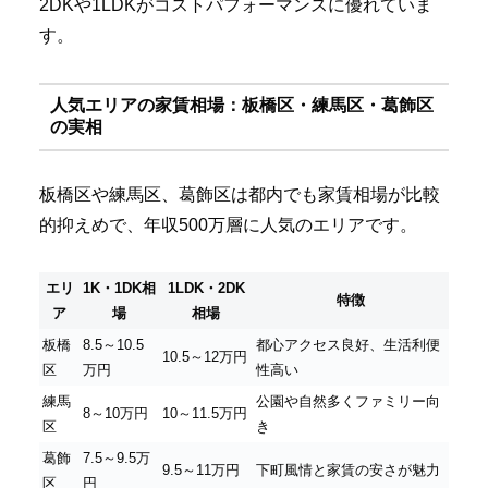
2DKや1LDKがコストパフォーマンスに優れていま
す。
人気エリアの家賃相場：板橋区・練馬区・葛飾区
の実相
板橋区や練馬区、葛飾区は都内でも家賃相場が比較
的抑えめで、年収500万層に人気のエリアです。
エリ
1K・1DK相
1LDK・2DK
特徴
ア
場
相場
板橋
8.5～10.5
都心アクセス良好、生活利便
10.5～12万円
区
万円
性高い
練馬
公園や自然多くファミリー向
8～10万円
10～11.5万円
区
き
葛飾
7.5～9.5万
9.5～11万円
下町風情と家賃の安さが魅力
区
円