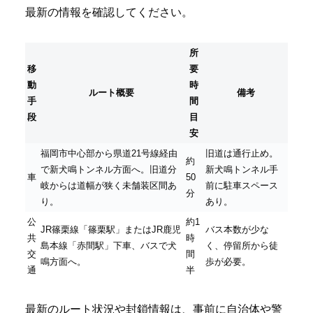
最新の情報を確認してください。
所
移
要
動
時
ルート概要
備考
手
間
段
目
安
福岡市中心部から県道21号線経由
旧道は通行止め。
約
で新犬鳴トンネル方面へ。旧道分
新犬鳴トンネル手
車
50
岐からは道幅が狭く未舗装区間あ
前に駐車スペース
分
り。
あり。
公
約1
JR篠栗線「篠栗駅」またはJR鹿児
バス本数が少な
共
時
島本線「赤間駅」下車、バスで犬
く、停留所から徒
交
間
鳴方面へ。
歩が必要。
通
半
最新のルート状況や封鎖情報は、事前に自治体や警