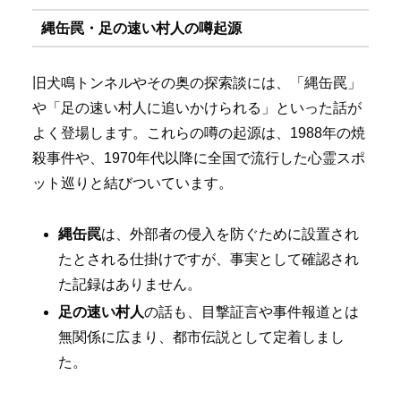
縄缶罠・足の速い村人の噂起源
旧犬鳴トンネルやその奥の探索談には、「縄缶罠」
や「足の速い村人に追いかけられる」といった話が
よく登場します。これらの噂の起源は、1988年の焼
殺事件や、1970年代以降に全国で流行した心霊スポ
ット巡りと結びついています。
縄缶罠
は、外部者の侵入を防ぐために設置され
たとされる仕掛けですが、事実として確認され
た記録はありません。
足の速い村人
の話も、目撃証言や事件報道とは
無関係に広まり、都市伝説として定着しまし
た。