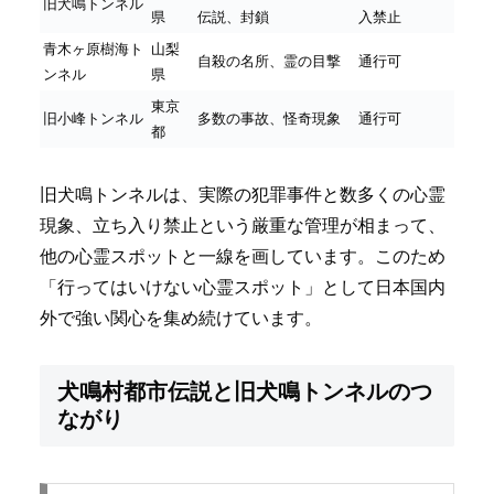
旧犬鳴トンネル
県
伝説、封鎖
入禁止
青木ヶ原樹海ト
山梨
自殺の名所、霊の目撃
通行可
ンネル
県
東京
旧小峰トンネル
多数の事故、怪奇現象
通行可
都
旧犬鳴トンネルは、実際の犯罪事件と数多くの心霊
現象、立ち入り禁止という厳重な管理が相まって、
他の心霊スポットと一線を画しています。このため
「行ってはいけない心霊スポット」として日本国内
外で強い関心を集め続けています。
犬鳴村都市伝説と旧犬鳴トンネルのつ
ながり