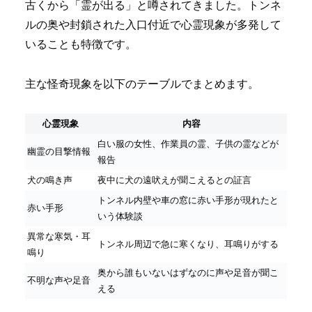
古くから「霊が出る」と噂されてきました。トンネ
ルの奥や封鎖された入口付近で心霊現象が多発して
いることも特徴です。
主な怪奇現象を以下のテーブルでまとめます。
心霊現象
内容
白い服の女性、作業員の霊、子供の霊などが
幽霊の目撃情報
報告
犬の鳴き声
夜中に犬の遠吠えが聞こえるとの証言
トンネル内壁や車の窓に赤い手形が現れたと
赤い手形
いう体験談
異常な寒気・耳
トンネル周辺で急に寒くなり、耳鳴りがする
鳴り
奥から誰もいないはずなのに声や足音が聞こ
不明な声や足音
える