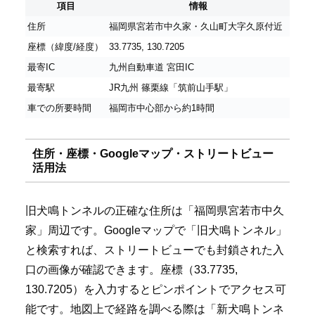
項目
情報
住所
福岡県宮若市中久家・久山町大字久原付近
座標（緯度/経度）
33.7735, 130.7205
最寄IC
九州自動車道 宮田IC
最寄駅
JR九州 篠栗線「筑前山手駅」
車での所要時間
福岡市中心部から約1時間
住所・座標・Googleマップ・ストリートビュー
活用法
旧犬鳴トンネルの正確な住所は「福岡県宮若市中久
家」周辺です。Googleマップで「旧犬鳴トンネル」
と検索すれば、ストリートビューでも封鎖された入
口の画像が確認できます。座標（33.7735,
130.7205）を入力するとピンポイントでアクセス可
能です。地図上で経路を調べる際は「新犬鳴トンネ