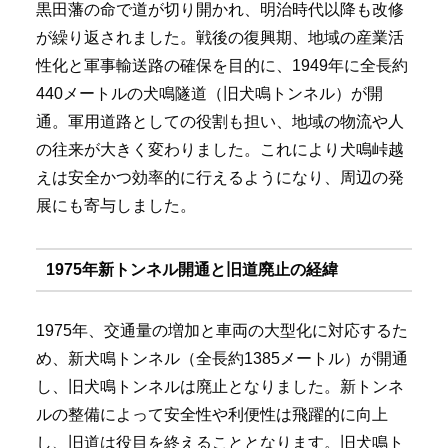
黒田藩の命で道が切り開かれ、明治時代以降も改修
が繰り返されました。戦後の復興期、地域の産業活
性化と軍事輸送路の確保を目的に、1949年に全長約
440メートルの犬鳴隧道（旧犬鳴トンネル）が開
通。軍用道路としての役割も担い、地域の物流や人
の往来が大きく変わりました。これにより犬鳴峠越
えは安全かつ効率的に行えるようになり、周辺の発
展にも寄与しました。
1975年新トンネル開通と旧道廃止の経緯
1975年、交通量の増加と車両の大型化に対応するた
め、新犬鳴トンネル（全長約1385メートル）が開通
し、旧犬鳴トンネルは廃止となりました。新トンネ
ルの整備によって安全性や利便性は飛躍的に向上
し、旧道は役目を終えることとなります。旧犬鳴ト