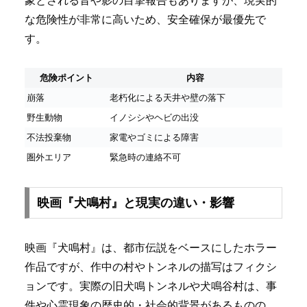
象とされる音や影の目撃報告もありますが、現実的
な危険性が非常に高いため、安全確保が最優先で
す。
危険ポイント
内容
崩落
老朽化による天井や壁の落下
野生動物
イノシシやヘビの出没
不法投棄物
家電やゴミによる障害
圏外エリア
緊急時の連絡不可
映画『犬鳴村』と現実の違い・影響
映画『犬鳴村』は、都市伝説をベースにしたホラー
作品ですが、作中の村やトンネルの描写はフィクシ
ョンです。実際の旧犬鳴トンネルや犬鳴谷村は、事
件や心霊現象の歴史的・社会的背景があるものの、