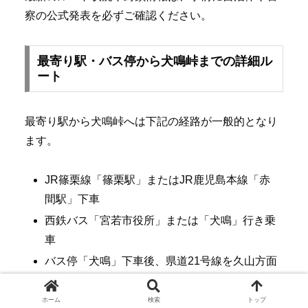
察の公式発表を必ずご確認ください。
最寄り駅・バス停から犬鳴峠までの詳細ル
ート
最寄り駅から犬鳴峠へは下記の経路が一般的となり
ます。
JR篠栗線「篠栗駅」またはJR鹿児島本線「赤
間駅」下車
西鉄バス「宮若市役所」または「犬鳴」行き乗
車
バス停「犬鳴」下車後、県道21号線を久山方面
へ徒歩約40分
ホーム
検索
トップ